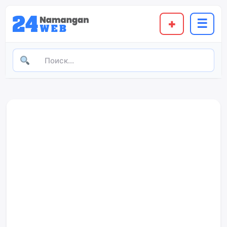
содержимому
+
☰