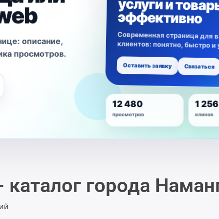
4web
эффективно
Современная страница для ва
анице: описание,
клиентов: понятно, быстро и уд
тика просмотров.
Оставить заявку
Связаться
12 480
1 256
просмотров
кликов
- каталог города Наман
ций