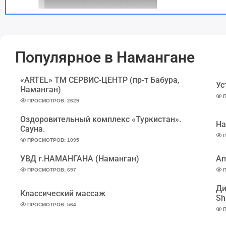
Популярное в Намангане
«ARTEL» ТМ СЕРВИС-ЦЕНТР (пр-т Бабура,
Ус
Наманган)
П
ПРОСМОТРОВ: 2629
Оздоровительный комплекс «Туркистан».
На
Сауна.
П
ПРОСМОТРОВ: 1095
УВД г.НАМАНГАНА (Наманган)
Ап
ПРОСМОТРОВ: 697
П
Ди
Классический массаж
Sh
ПРОСМОТРОВ: 564
П