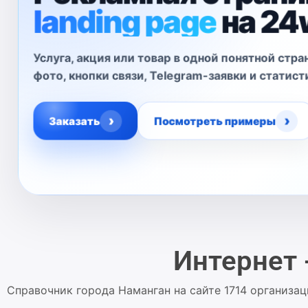
landing page
на 2
Услуга, акция или товар в одной понятной стр
фото, кнопки связи, Telegram-заявки и статис
›
›
Заказать
Посмотреть примеры
Интернет 
Справочник города Наманган на сайте 1714 организа