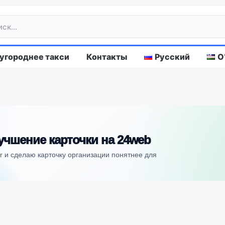
городнее такси
Контакты
Русский
O
учшение карточки на 24web
or и сделаю карточку организации понятнее для