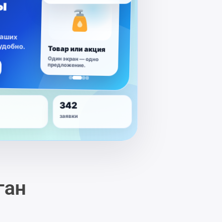
ших
обно.
Медицинская
услуга
Описание, доверие и
запись.
342
заявки
ган