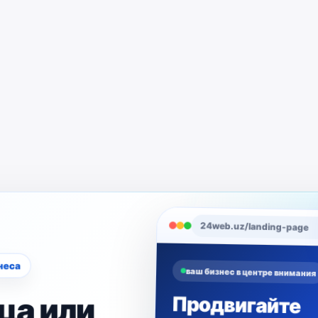
24web.uz/landing-page
знеса
ваш бизнес в центре внимания
ца или
Продвигайте
услуги и товары