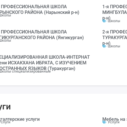
я ПРОФЕССИОНАЛЬНАЯ ШКОЛА
1-я ПРОФ
РЫНСКОГО РАЙОНА (Нарынский р-н)
МИНГБУЛАК
Школы
р-н)
Школы
я ПРОФЕССИОНАЛЬНАЯ ШКОЛА
2-я ПРОФ
ГИКУРГАНСКОГО РАЙОНА (Янгикурган)
ТУРАКУРГА
Школы
р-н)
Школы
ЕЦИАЛИЗИРОВАННАЯ ШКОЛА-ИНТЕРНАТ
ени ИСХАКХАНА ИБРАТА, С ИЗУЧЕНИЕМ
ОСТРАННЫХ ЯЗЫКОВ (Туракурган)
Школы специализированные
уги
хгалтерские услуги
Мебель на 
Услуги
Услуги