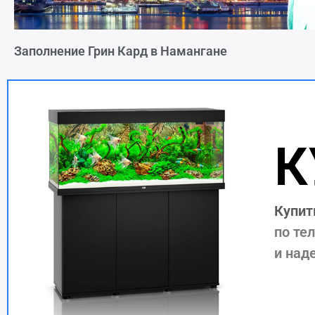
Заполнение Грин Кард в Намангане
К
Купит
по те
и над