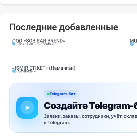
Последние добавленные
OOO «SOB SAR BREND»
MU
Текстиль
,
Фабрики
«ISMIR ETIKET» (Наманган)
Этикетки
Telegram-бот
Создайте Telegram-
➤
Заявки, заказы, сотрудники, учёт, ск
в Telegram.