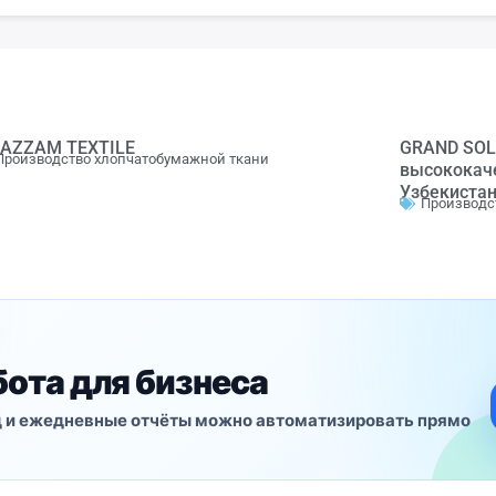
AZZAM TEXTILE
GRAND SOL
Производство хлопчатобумажной ткани
высококаче
Узбекиста
Производс
бота для бизнеса
лад и ежедневные отчёты можно автоматизировать прямо