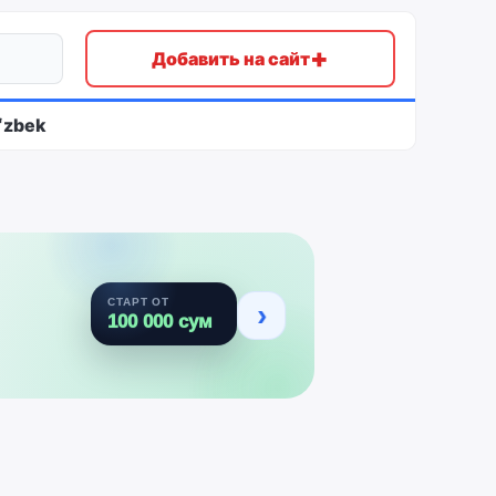
+
Добавить на сайт
ʻzbek
СТАРТ ОТ
›
100 000 сум