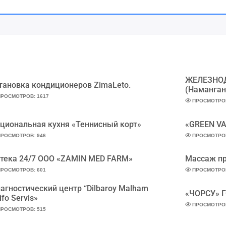
ЖЕЛЕЗНО
тановка кондиционеров ZimaLeto.
(Наманган
РОСМОТРОВ: 1617
ПРОСМОТРОВ
циональная кухня «Теннисный корт»
«GREEN VA
РОСМОТРОВ: 946
ПРОСМОТРОВ
тека 24/7 ООО «ZAMIN MED FARM»
Массаж п
РОСМОТРОВ: 601
ПРОСМОТРОВ
агностический центр “Dilbaroy Malham
«ЧОРСУ» 
ifo Servis»
ПРОСМОТРОВ
РОСМОТРОВ: 515