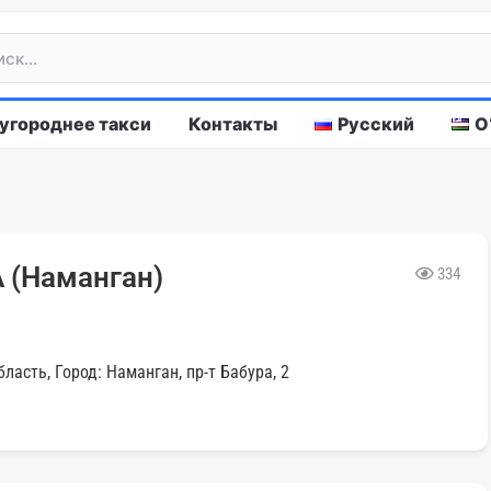
городнее такси
Контакты
Русский
O
(Наманган)
334
ласть, Город: Наманган, пр-т Бабура, 2