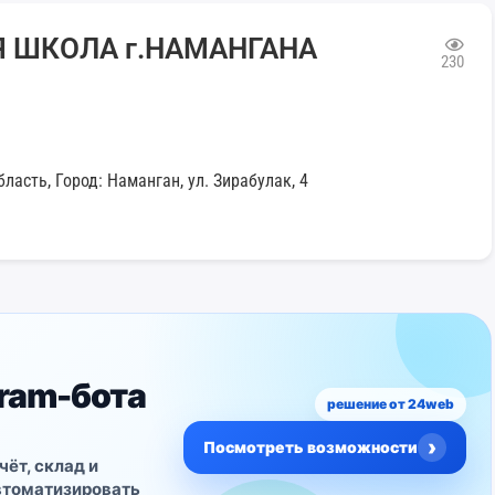
 ШКОЛА г.НАМАНГАНА
230
ласть, Город: Наманган, ул. Зирабулак, 4
gram-бота
решение от 24web
›
Посмотреть возможности
чёт, склад и
втоматизировать