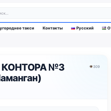
городнее такси
Контакты
Русский
O
 КОНТОРА №3
👁
309
аманган)