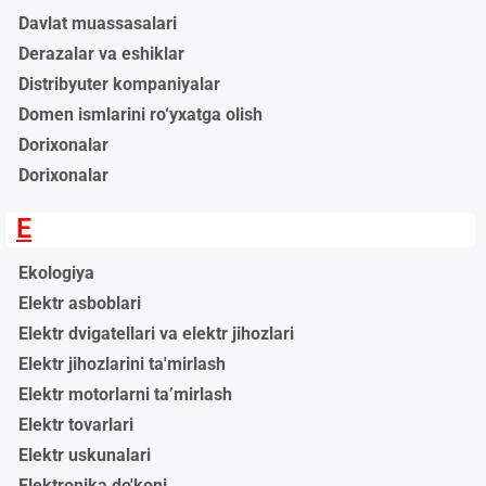
Davlat muassasalari
Derazalar va eshiklar
Distribyuter kompaniyalar
Domen ismlarini ro‘yxatga olish
Dorixonalar
Dorixonalar
E
Ekologiya
Elektr asboblari
Elektr dvigatellari va elektr jihozlari
Elektr jihozlarini ta'mirlash
Elektr motorlarni ta’mirlash
Elektr tovarlari
Elektr uskunalari
Elektronika do'koni