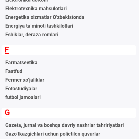
Elektrotexnika mahsulotlari
Energetika xizmatlar O'zbekistonda
Energiya ta’minoti tashkilotlari
Eshiklar, deraza romlari
F
Farmatsevtika
Fastfud
Fermer xo‘jaliklar
Fotostudiyalar
futbol jamoalari
G
Gazeta, jurnal va boshqa davriy nashrlar tahririyatlari
Gazo‘tkazgichlari uchun polietilen quvurlar