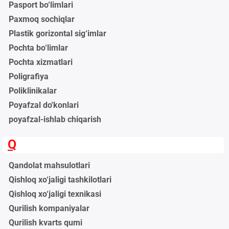
Pasport bo‘limlari
Paxmoq sochiqlar
Plastik gorizontal sig‘imlar
Pochta bo‘limlar
Pochta xizmatlari
Poligrafiya
Poliklinikalar
Poyafzal do'konlari
poyafzal-ishlab chiqarish
Q
Qandolat mahsulotlari
Qishloq xo‘jaligi tashkilotlari
Qishloq xo‘jaligi texnikasi
Qurilish kompaniyalar
Qurilish kvarts qumi