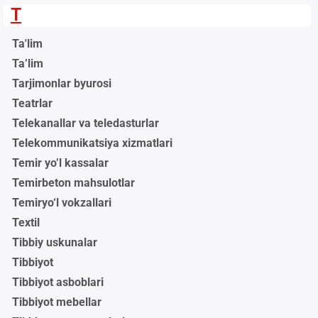
T
Ta'lim
Ta’lim
Tarjimonlar byurosi
Teatrlar
Telekanallar va teledasturlar
Telekommunikatsiya xizmatlari
Temir yo’l kassalar
Temirbeton mahsulotlar
Temiryo‘l vokzallari
Textil
Tibbiy uskunalar
Tibbiyot
Tibbiyot asboblari
Tibbiyot mebellar