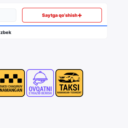
+
Saytga qo‘shish
ʻzbek