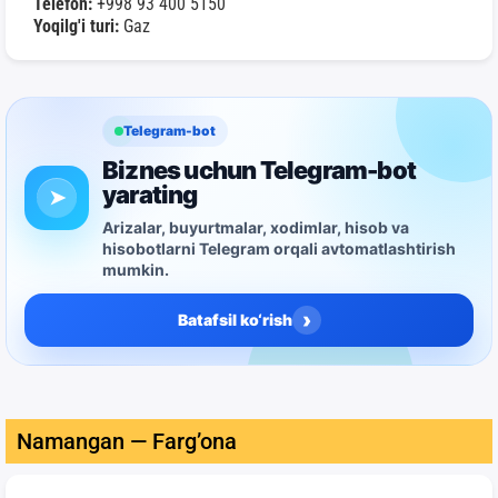
Telefon:
+998 93 400 5150
Yoqilg'i turi:
Gaz
Telegram-bot
Biznes uchun Telegram-bot
yarating
➤
Arizalar, buyurtmalar, xodimlar, hisob va
hisobotlarni Telegram orqali avtomatlashtirish
mumkin.
›
Batafsil ko‘rish
Namangan — Farg’ona