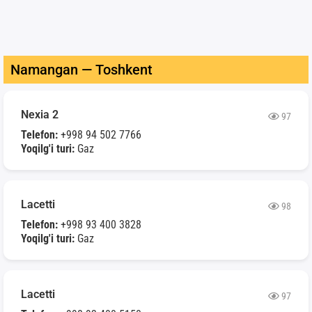
Namangan — Toshkent
Nexia 2
97
Telefon:
+998 94 502 7766
Yoqilg'i turi:
Gaz
Lacetti
98
Telefon:
+998 93 400 3828
Yoqilg'i turi:
Gaz
Lacetti
97