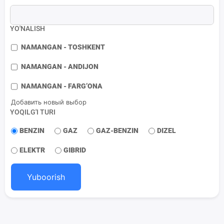
YO'NALISH
NAMANGAN - TOSHKENT
NAMANGAN - ANDIJON
NAMANGAN - FARG’ONA
Добавить новый выбор
YOQILG'I TURI
BENZIN
GAZ
GAZ-BENZIN
DIZEL
ELEKTR
GIBRID
Yuboorish