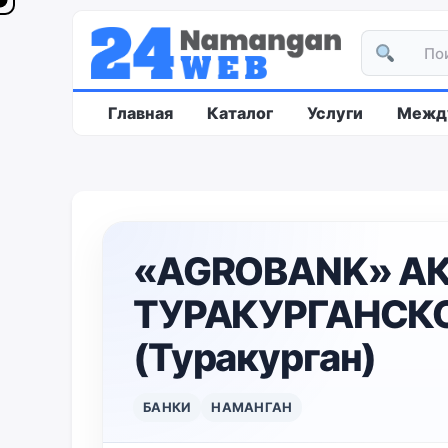
Главная
Каталог
Услуги
Между
«AGROBANK» А
ТУРАКУРГАНСК
(Туракурган)
БАНКИ
НАМАНГАН