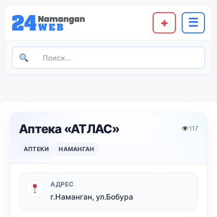
+
☰
Аптека «АТЛАС»
👁
117
АПТЕКИ
НАМАНГАН
АДРЕС
г.Наманган, ул.Бобура