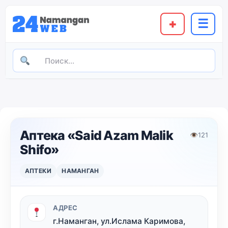
+
☰
Аптека «Said Azam Malik
👁
121
Shifo»
АПТЕКИ
НАМАНГАН
АДРЕС
г.Наманган, ул.Ислама Каримова,