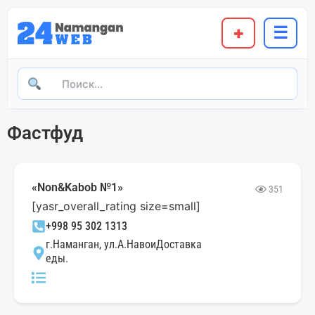
+
☰
Фастфуд
«Non&Kabob №1»
351
[yasr_overall_rating size=small]
+998 95 302 1313
г.Наманган, ул.А.НавоиДоставка
еды.