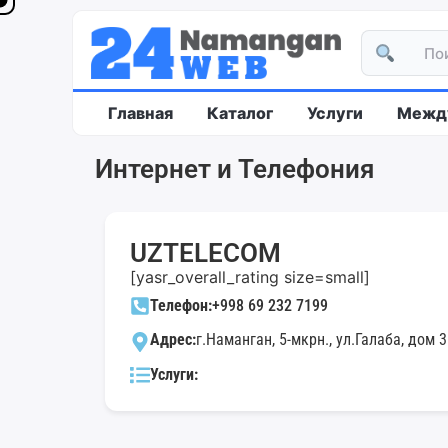
Главная
Каталог
Услуги
Между
Интернет и Телефония
UZTELEСOM
[yasr_overall_rating size=small]
Телефон:
+998 69 232 7199
Адрес:
г.Наманган, 5-мкрн., ул.Галаба, дом 3
Услуги: