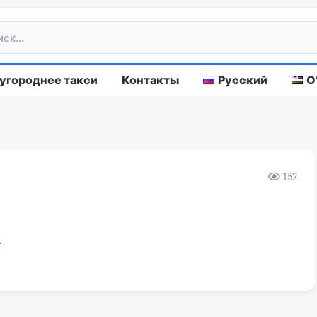
городнее такси
Контакты
Русский
O
152
.