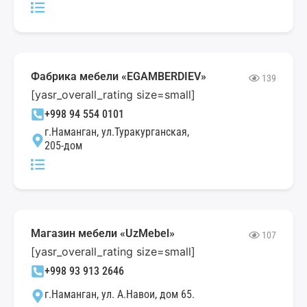
Фабрика мебели «EGAMBERDIEV»
139
[yasr_overall_rating size=small]
+998 94 554 0101
г.Наманган, ул.Туракурганская,
205-дом
Магазин мебели «UzMebel»
107
[yasr_overall_rating size=small]
+998 93 913 2646
г.Наманган, ул. А.Навои, дом 65.