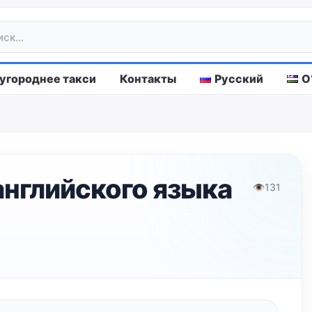
городнее такси
Контакты
Русский
O
английского языка
👁
131