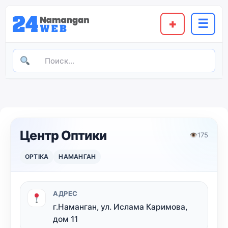
+
☰
Центр Оптики
👁
175
OPTIKA
НАМАНГАН
АДРЕС
г.Наманган, ул. Ислама Каримова,
дом 11