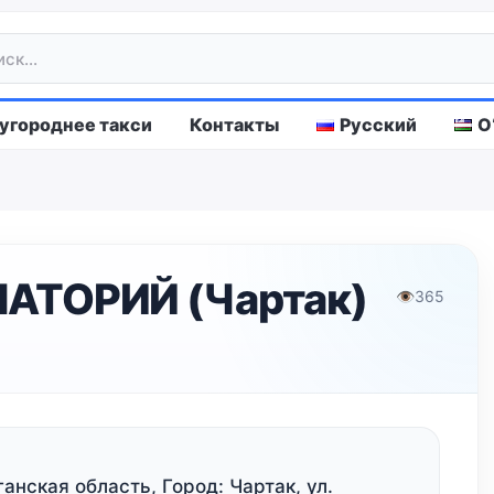
городнее такси
Контакты
Русский
O
АТОРИЙ (Чартак)
👁
365
анская область, Город: Чартак, ул.