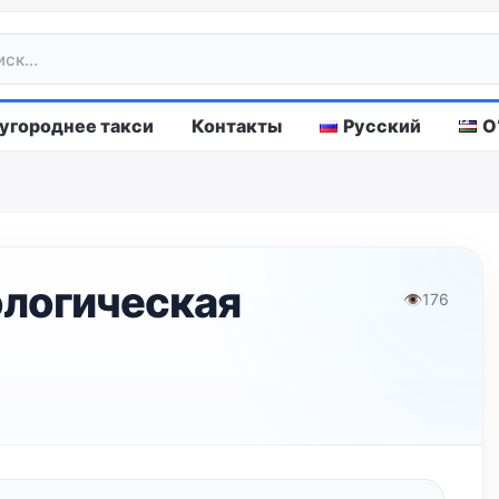
городнее такси
Контакты
Русский
O
ологическая
👁
176