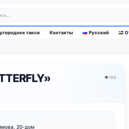
городнее такси
Контакты
Русский
O
TTERFLY»
👁
103
имова, 20-дом