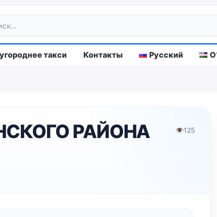
городнее такси
Контакты
Русский
O
НСКОГО РАЙОНА
👁
125