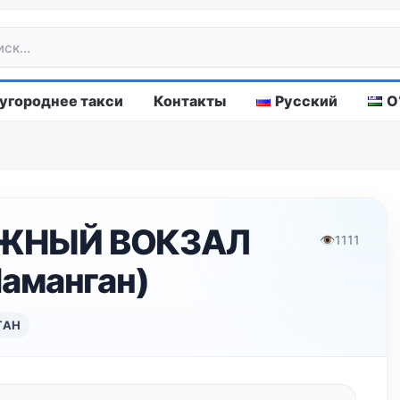
городнее такси
Контакты
Русский
O
ЖНЫЙ ВОКЗАЛ
👁
1111
аманган)
ГАН