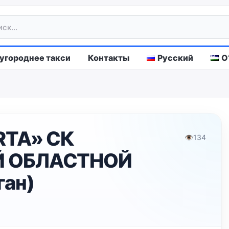
городнее такси
Контакты
Русский
O
RTA» СК
👁
134
 ОБЛАСТНОЙ
ан)