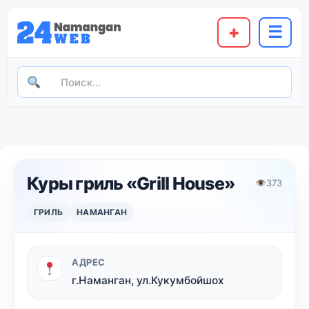
+
☰
Куры гриль «Grill House»
👁
373
ГРИЛЬ
НАМАНГАН
АДРЕС
г.Наманган, ул.Кукумбойшох