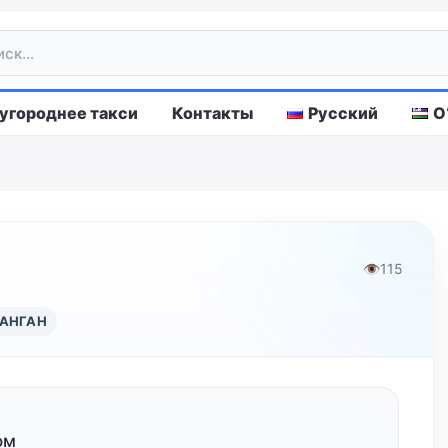
городнее такси
Контакты
Русский
O
👁
115
АНГАН
ом