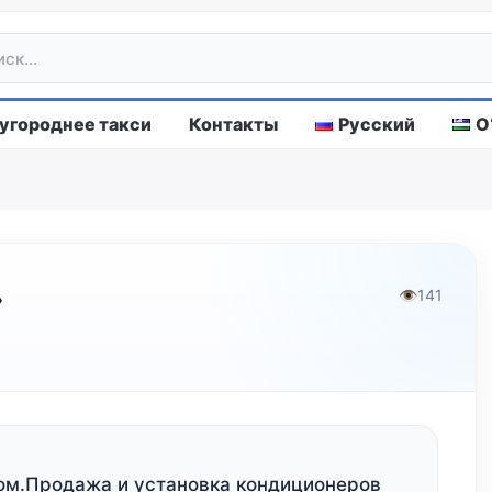
городнее такси
Контакты
Русский
O
»
👁
141
дом.Продажа и установка кондиционеров