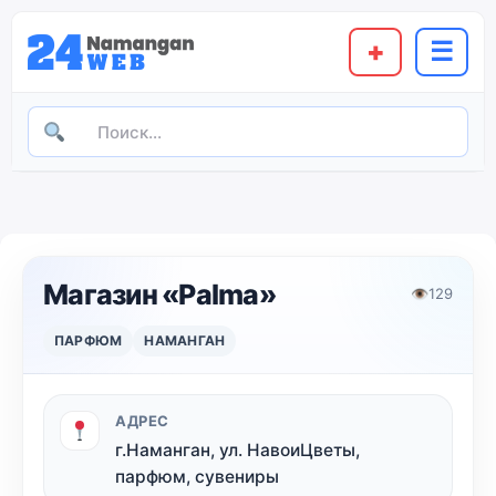
+
☰
Магазин «Palma»
👁
129
ПАРФЮМ
НАМАНГАН
АДРЕС
г.Наманган, ул. НавоиЦветы,
парфюм, сувениры