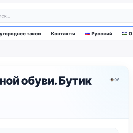
городнее такси
Контакты
Русский
O
ной обуви. Бутик
👁
96