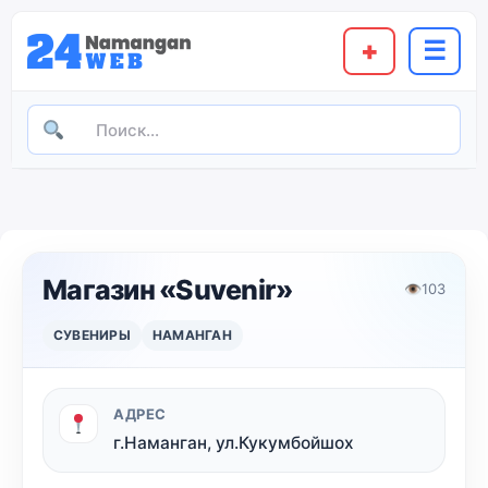
+
☰
Магазин «Suvenir»
👁
103
СУВЕНИРЫ
НАМАНГАН
АДРЕС
г.Наманган, ул.Кукумбойшох