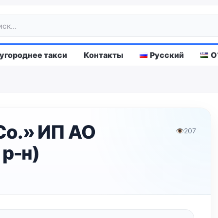
городнее такси
Контакты
Русский
O
Co.» ИП АО
👁
207
 р-н)