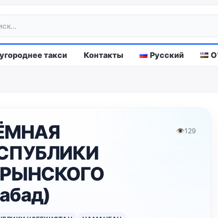
городнее такси
Контакты
Русский
O
ЁМНАЯ
👁
129
ЕСПУБЛИКИ
АРЫНСКОГО
абад)