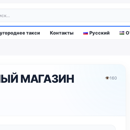
городнее такси
Контакты
Русский
O
НЫЙ МАГАЗИН
👁
160