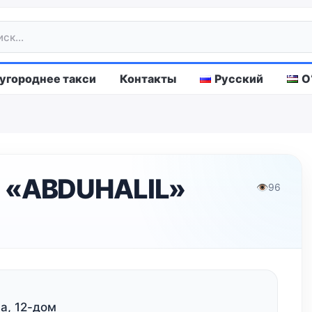
городнее такси
Контакты
Русский
O
 «ABDUHALIL»
👁
96
а, 12-дом