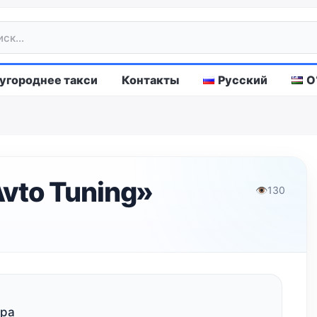
городнее такси
Контакты
Русский
O
vto Tuning»
👁
130
ура