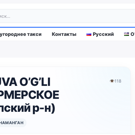
городнее такси
Контакты
Русский
O
A O’G’LI
👁
118
ЕРМЕРСКОЕ
ский р-н)
НАМАНГАН