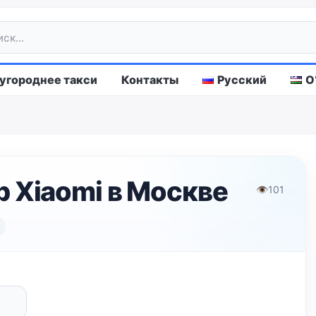
городнее такси
Контакты
Русский
O
 Xiaomi в Москве
👁
101