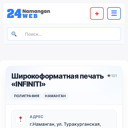
+
☰
Широкоформатная печать
👁
101
«INFINITI»
ПОЛИГРАФИЯ
НАМАНГАН
АДРЕС
г.Наманган, ул. Туракурганская,