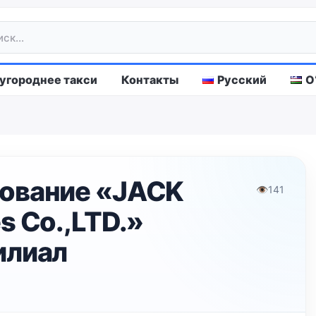
городнее такси
Контакты
Русский
O
ование «JACK
👁
141
s Co.,LTD.»
илиал