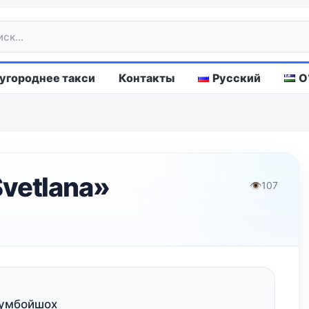
городнее такси
Контакты
Русский
O
vetlana»
👁
107
укумбойшох