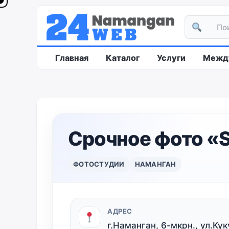
Главная
Каталог
Услуги
Между
Срочное фото «S
ФОТОСТУДИИ
НАМАНГАН
АДРЕС
г.Наманган, 6-мкрн., ул.К