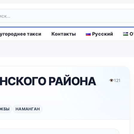
городнее такси
Контакты
Русский
O
ЫНСКОГО РАЙОНА
👁
121
УЖБЫ
НАМАНГАН