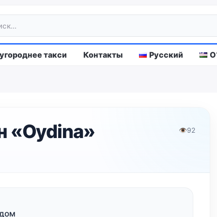
городнее такси
Контакты
Русский
O
н «Oydina»
👁
92
-дом