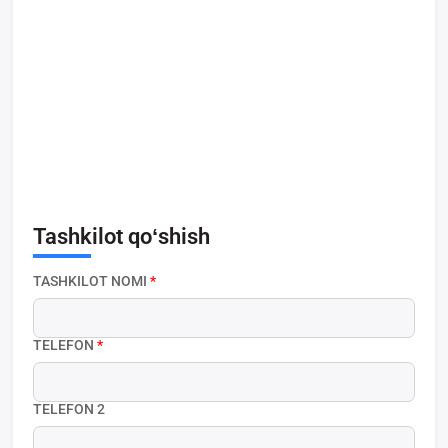
Tashkilot qoʻshish
TASHKILOT NOMI
*
TELEFON
*
TELEFON 2