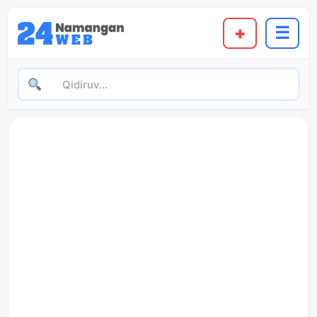
content
+
☰