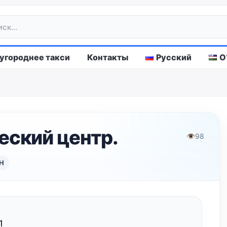
городнее такси
Контакты
Русский
O
еский центр.
👁
98
Н
1