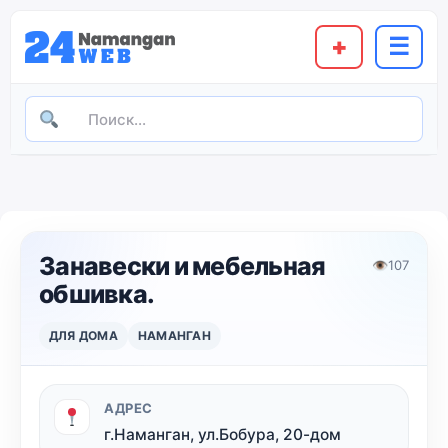
+
☰
Занавески и мебельная
👁
107
обшивка.
ДЛЯ ДОМА
НАМАНГАН
АДРЕС
г.Наманган, ул.Бобура, 20-дом