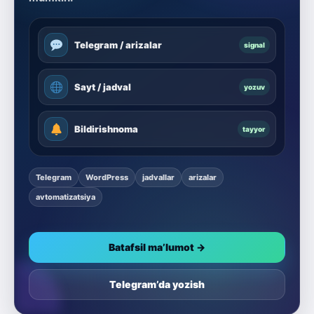
Telegram / arizalar
signal
Sayt / jadval
yozuv
Bildirishnoma
tayyor
Telegram
WordPress
jadvallar
arizalar
avtomatizatsiya
Batafsil ma’lumot →
Telegram’da yozish