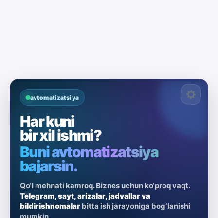
avtomatizatsiya
Har kuni
bir xil ishmi?
Buni avtomatizatsiya
bajarsin.
Qo‘l mehnati kamroq. Biznes uchun ko‘proq vaqt.
Telegram, sayt, arizalar, jadvallar va
bildirishnomalar
bitta ish jarayoniga bog‘lanishi
mumkin.