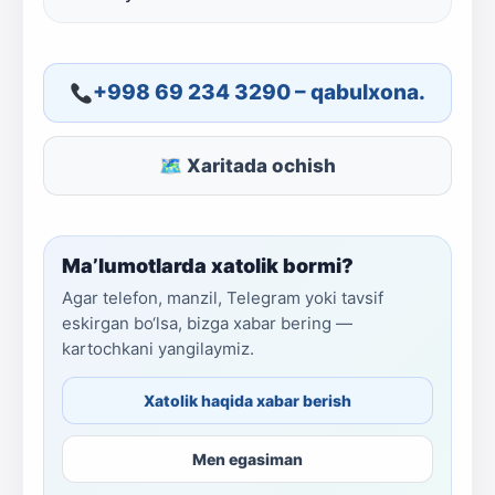
+998 69 234 3290 – qabulxona.
🗺 Xaritada ochish
Ma’lumotlarda xatolik bormi?
Agar telefon, manzil, Telegram yoki tavsif
eskirgan bo‘lsa, bizga xabar bering —
kartochkani yangilaymiz.
Xatolik haqida xabar berish
Men egasiman