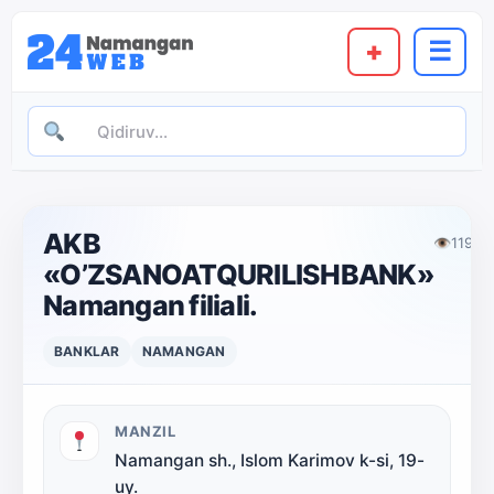
+
☰
AKB
👁
119
«O’ZSANOATQURILISHBANK»
Namangan filiali.
BANKLAR
NAMANGAN
MANZIL
Namangan sh., Islom Karimov k-si, 19-
uy.