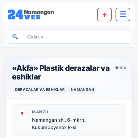
+
☰
«Akfa» Plastik derazalar va
👁
104
eshiklar
DERAZALAR VA ESHIKLAR
NAMANGAN
MANZIL
Namangan sh., 6-mkrn.,
Kukumboyshox k-si