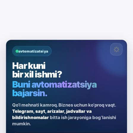
avtomatizatsiya
Har kuni
bir xil ishmi?
Buni avtomatizatsiya
bajarsin.
Qo‘l mehnati kamroq. Biznes uchun ko‘proq vaqt.
Telegram, sayt, arizalar, jadvallar va
bildirishnomalar
bitta ish jarayoniga bog‘lanishi
mumkin.