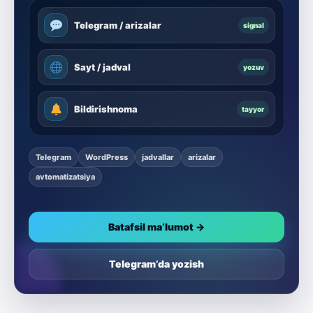
Telegram / arizalar
signal
Sayt / jadval
yozuv
Bildirishnoma
tayyor
Telegram
WordPress
jadvallar
arizalar
avtomatizatsiya
Batafsil ma’lumot →
Telegram’da yozish