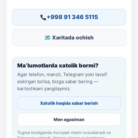
+998 91 346 5115
🗺 Xaritada ochish
Ma’lumotlarda xatolik bormi?
Agar telefon, manzil, Telegram yoki tavsif
eskirgan bo‘lsa, bizga xabar bering —
kartochkani yangilaymiz.
Xatolik haqida xabar berish
Men egasiman
Tugma bosilganda murojaat matni nusxalanadi va