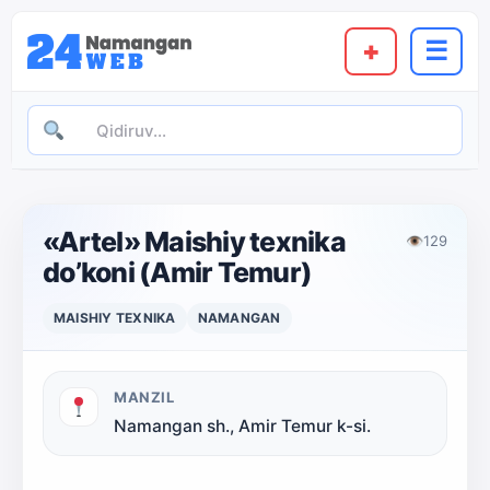
+
☰
«Artel» Maishiy texnika
👁
129
do’koni (Amir Temur)
MAISHIY TEXNIKA
NAMANGAN
MANZIL
Namangan sh., Amir Temur k-si.