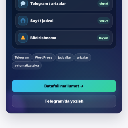
Telegram / arizalar
signal
Sayt / jadval
yozuv
Bildirishnoma
tayyor
Telegram
WordPress
jadvallar
arizalar
avtomatizatsiya
Batafsil ma’lumot →
Telegram’da yozish