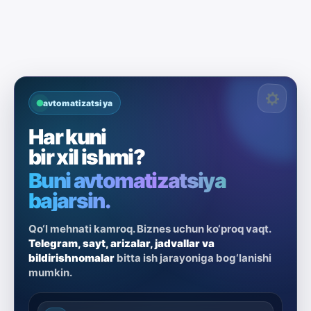
avtomatizatsiya
Har kuni
bir xil ishmi?
Buni avtomatizatsiya
bajarsin.
Qo‘l mehnati kamroq. Biznes uchun ko‘proq vaqt.
Telegram, sayt, arizalar, jadvallar va
bildirishnomalar
bitta ish jarayoniga bog‘lanishi
mumkin.