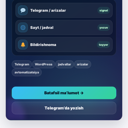
Telegram / arizalar
signal
Sayt / jadval
yozuv
Bildirishnoma
tayyor
Telegram
WordPress
jadvallar
arizalar
avtomatizatsiya
Batafsil ma’lumot →
Telegram’da yozish