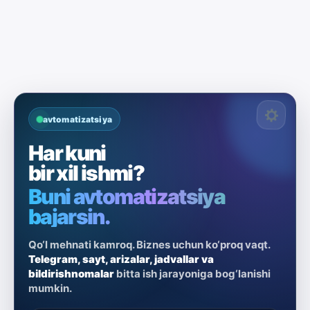
avtomatizatsiya
Har kuni
bir xil ishmi?
Buni avtomatizatsiya
bajarsin.
Qo‘l mehnati kamroq. Biznes uchun ko‘proq vaqt.
Telegram, sayt, arizalar, jadvallar va
bildirishnomalar
bitta ish jarayoniga bog‘lanishi
mumkin.