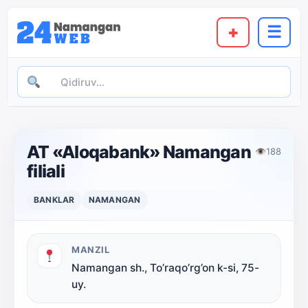
+
☰
AT «Aloqabank» Namangan
👁
188
filiali
BANKLAR
NAMANGAN
MANZIL
Namangan sh., To’raqo’rg’on k-si, 75-
uy.