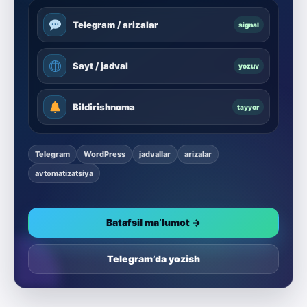
Telegram / arizalar
signal
Sayt / jadval
yozuv
Bildirishnoma
tayyor
Telegram
WordPress
jadvallar
arizalar
avtomatizatsiya
Batafsil ma’lumot →
Telegram’da yozish