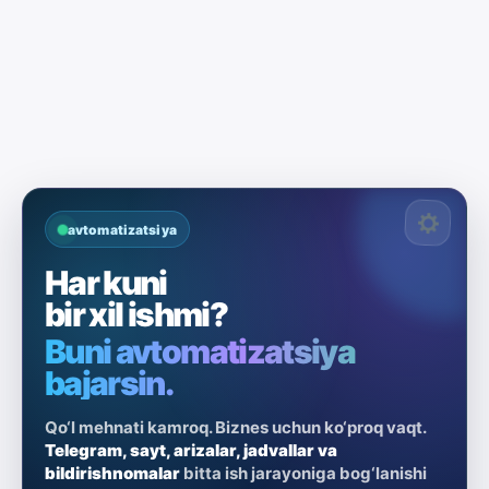
avtomatizatsiya
Har kuni
bir xil ishmi?
Buni avtomatizatsiya
bajarsin.
Qo‘l mehnati kamroq. Biznes uchun ko‘proq vaqt.
Telegram, sayt, arizalar, jadvallar va
bildirishnomalar
bitta ish jarayoniga bog‘lanishi