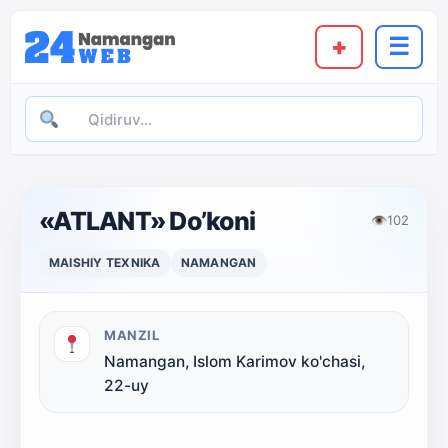
+
☰
«ATLANT» Do’koni
👁
102
MAISHIY TEXNIKA
NAMANGAN
MANZIL
Namangan, Islom Karimov ko'chasi,
22-uy