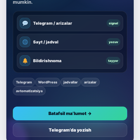
mumkin.
Telegram / arizalar
signal
Sayt / jadval
yozuv
Bildirishnoma
tayyor
Telegram
WordPress
jadvallar
arizalar
avtomatizatsiya
Batafsil ma’lumot →
Telegram’da yozish