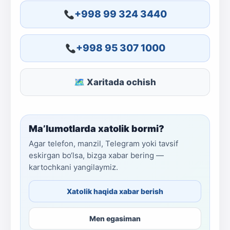
+998 99 324 3440
+998 95 307 1000
🗺 Xaritada ochish
Ma’lumotlarda xatolik bormi?
Agar telefon, manzil, Telegram yoki tavsif
eskirgan bo‘lsa, bizga xabar bering —
kartochkani yangilaymiz.
Xatolik haqida xabar berish
Men egasiman