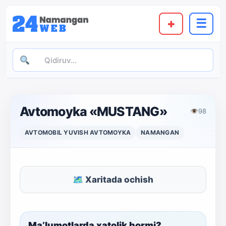
+
☰
Avtomoyka «MUSTANG»
👁
98
AVTOMOBIL YUVISH AVTOMOYKA
NAMANGAN
🗺 Xaritada ochish
Ma’lumotlarda xatolik bormi?