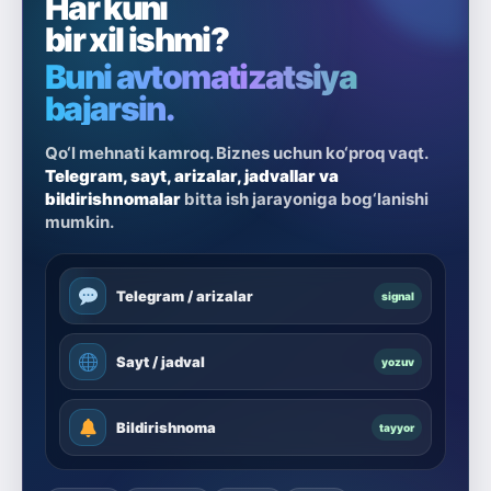
Har kuni
bir xil ishmi?
Buni avtomatizatsiya
bajarsin.
Qo‘l mehnati kamroq. Biznes uchun ko‘proq vaqt.
Telegram, sayt, arizalar, jadvallar va
bildirishnomalar
bitta ish jarayoniga bog‘lanishi
mumkin.
Telegram / arizalar
signal
Sayt / jadval
yozuv
Bildirishnoma
tayyor