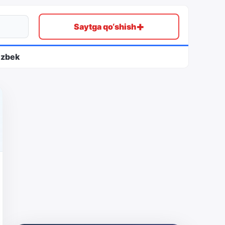
+
Saytga qo‘shish
ʻzbek