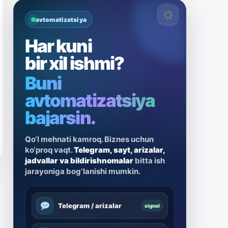
avtomatizatsiya
Har kuni
bir xil ishmi?
Buni
avtomatizatsiya
bajarsin.
Qo‘l mehnati kamroq. Biznes uchun
ko‘proq vaqt.
Telegram, sayt, arizalar,
jadvallar va bildirishnomalar
bitta ish
jarayoniga bog‘lanishi mumkin.
Telegram / arizalar
signal