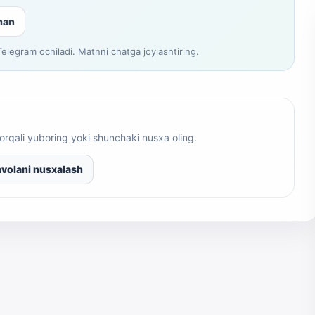
man
legram ochiladi. Matnni chatga joylashtiring.
orqali yuboring yoki shunchaki nusxa oling.
volani nusxalash