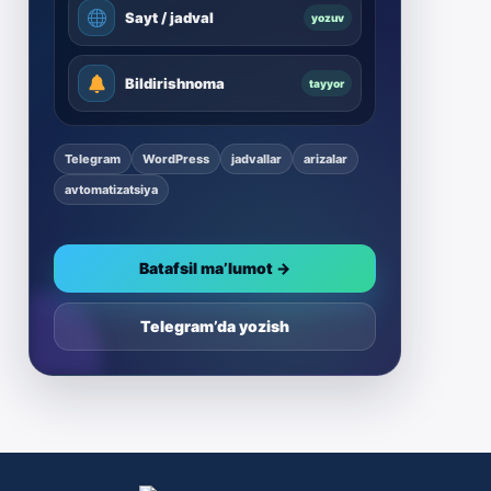
Sayt / jadval
yozuv
Bildirishnoma
tayyor
Telegram
WordPress
jadvallar
arizalar
avtomatizatsiya
Batafsil ma’lumot →
Telegram’da yozish