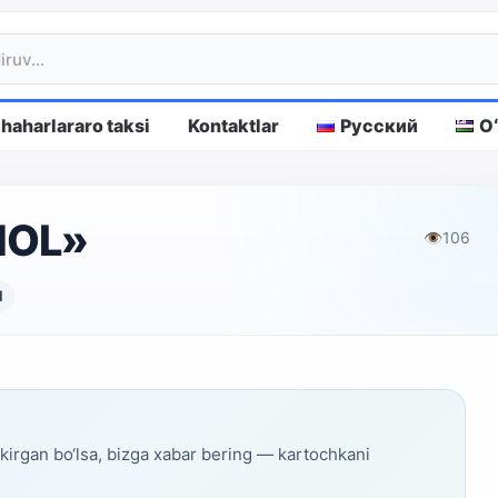
haharlararo taksi
Kontaktlar
Русский
O
NOL»
👁
106
N
skirgan bo‘lsa, bizga xabar bering — kartochkani